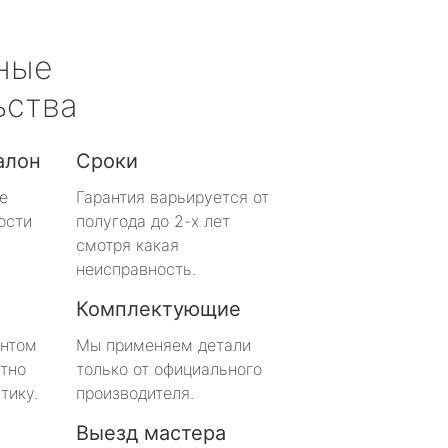
ные
ьства
алон
Сроки
е
Гарантия варьируется от
ости
полугода до 2-х лет
смотря какая
неисправность.
Комплектующие
онтом
Мы применяем детали
тно
только от официального
тику.
производителя.
Выезд мастера