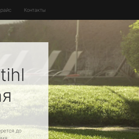
райс
Контакты
tihl
ая
рется до
емя.