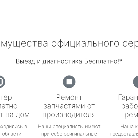
мущества официального се
Выезд и диагностика Бесплатно!*
тер
Ремонт
Гаран
латно
запчастями от
рабо
т на дом
производителя
рем
аходились в
Наши специалисты имеют
Наша к
 области -
при себе оригинальные
предоставл