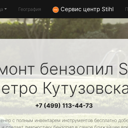
Сервис центр Stihl
да
География
П
монт бензопил
S
етро Кутузовск
+7 (499) 113-44-73
енер с полным инвентарем инструментов бесплатно добе
 и сделает диагностику бензопил в самое ближайшее вр