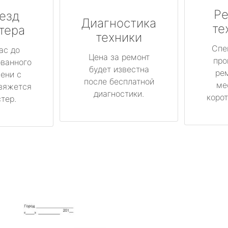
Ре
езд
Диагностика
те
тера
техники
Спе
ас до
Цена за ремонт
про
ованного
будет известна
ре
ени с
после бесплатной
ме
вяжется
диагностики.
корот
тер.