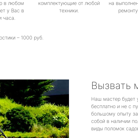
р в любом
комплектующие от любой
на выполнен
ет у Вас в
техники.
ремонту 
и часа.
остики – 1000 руб.
Вызвать 
Наш мастер будет 
бесплатно и не с п
большому опыту за
собой в наличии по
виды поломок садов