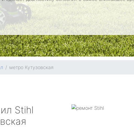
ил
метро Кутузовская
пил
Stihl
овская