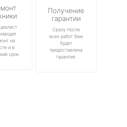
монт
Получение
хники
гарантии
циалист
Сразу после
изводит
всех работ Вам
монт на
будет
сте и в
предоставлена
кий срок.
гарантия.