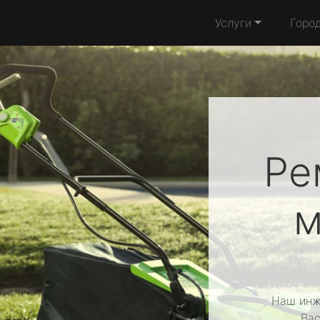
Услуги
Горо
Ре
м
Наш инж
Вас