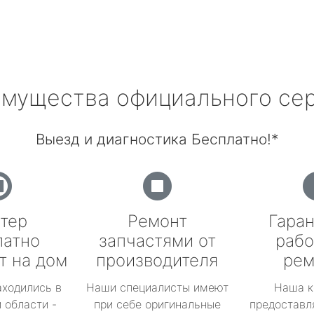
мущества официального се
Выезд и диагностика Бесплатно!*
тер
Ремонт
Гаран
латно
запчастями от
рабо
т на дом
производителя
рем
аходились в
Наши специалисты имеют
Наша к
 области -
при себе оригинальные
предоставл