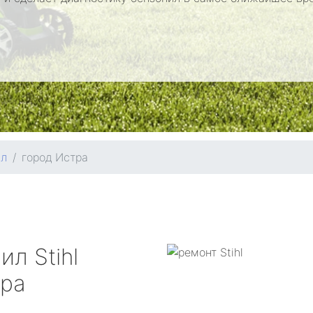
ил
город Истра
пил
Stihl
тра