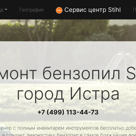
Сервис центр Stihl
да
География
П
монт бензопил
S
город Истра
+7 (499) 113-44-73
енер с полным инвентарем инструментов бесплатно добе
 и сделает диагностику бензопил в самое ближайшее вр