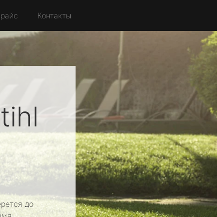
райс
Контакты
tihl
рется до
емя.