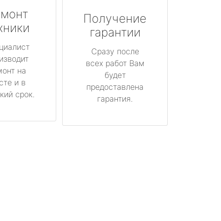
монт
Получение
хники
гарантии
циалист
Сразу после
изводит
всех работ Вам
монт на
будет
сте и в
предоставлена
кий срок.
гарантия.