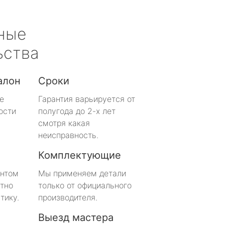
ные
ьства
алон
Сроки
е
Гарантия варьируется от
ости
полугода до 2-х лет
смотря какая
неисправность.
Комплектующие
онтом
Мы применяем детали
тно
только от официального
тику.
производителя.
Выезд мастера