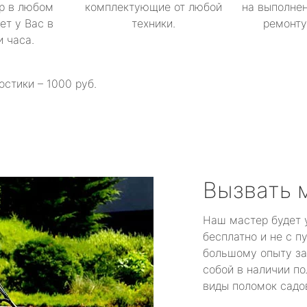
р в любом
комплектующие от любой
на выполнен
ет у Вас в
техники.
ремонту 
и часа.
остики – 1000 руб.
Вызвать 
Наш мастер будет 
бесплатно и не с п
большому опыту за
собой в наличии по
виды поломок садов