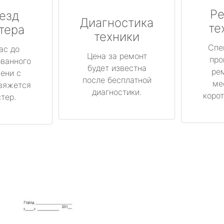
Ре
езд
Диагностика
те
тера
техники
Спе
ас до
Цена за ремонт
про
ованного
будет известна
ре
ени с
после бесплатной
ме
вяжется
диагностики.
корот
тер.