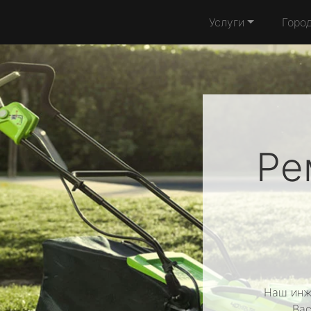
Услуги
Горо
Ре
Наш инж
Вас