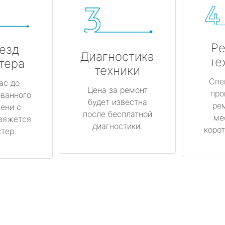
Ре
езд
Диагностика
те
тера
техники
Спе
ас до
Цена за ремонт
про
ованного
будет известна
ре
ени с
после бесплатной
ме
вяжется
диагностики.
корот
тер.