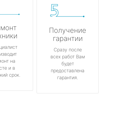
монт
Получение
хники
гарантии
циалист
Сразу после
изводит
всех работ Вам
монт на
будет
сте и в
предоставлена
кий срок.
гарантия.