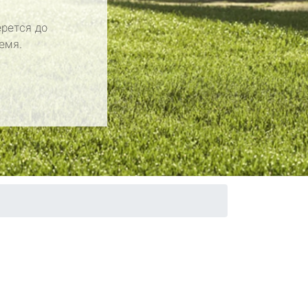
рется до
емя.