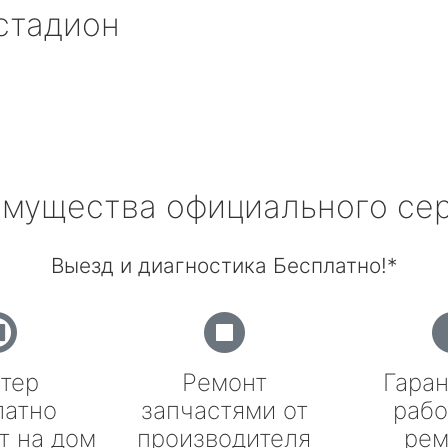
стадион
мущества официального се
Выезд и диагностика Бесплатно!*
тер
Ремонт
Гаран
латно
запчастями от
рабо
т на дом
производителя
рем