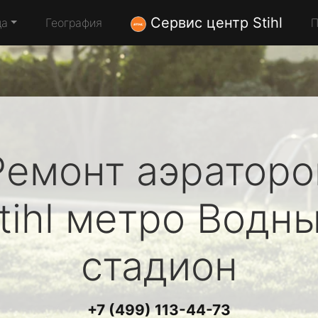
Сервис центр Stihl
да
География
П
Ремонт аэраторо
tihl
метро Водн
стадион
+7 (499) 113-44-73