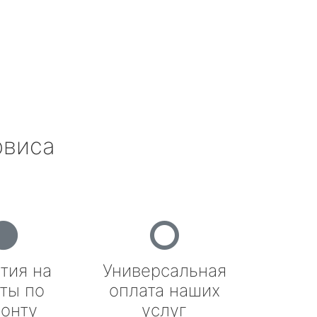
рвиса
тия на
Универсальная
ты по
оплата наших
онту
услуг