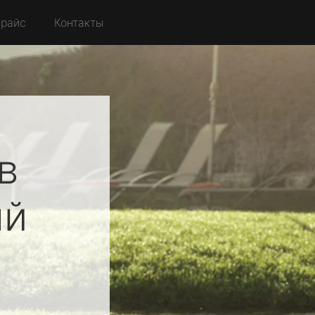
райс
Контакты
в
ый