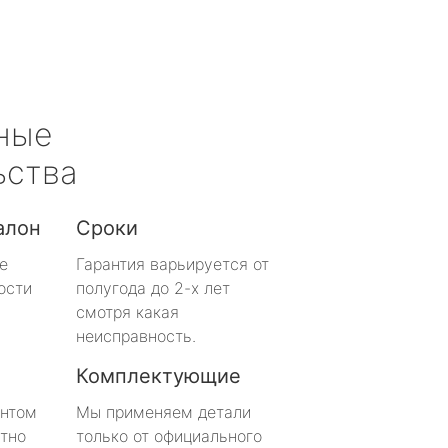
ные
ьства
алон
Сроки
е
Гарантия варьируется от
ости
полугода до 2-х лет
смотря какая
неисправность.
Комплектующие
онтом
Мы применяем детали
тно
только от официального