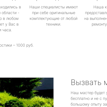
аходились в
Наши специалисты имеют
Наша к
 области -
при себе оригинальные
предоставл
р в любом
комплектующие от любой
на выполнен
ет у Вас в
техники.
ремонту 
и часа.
остики – 1000 руб.
Вызвать 
Наш мастер будет 
бесплатно и не с п
большому опыту за