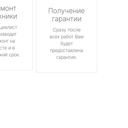
монт
Получение
хники
гарантии
циалист
Сразу после
изводит
всех работ Вам
монт на
будет
сте и в
предоставлена
кий срок.
гарантия.