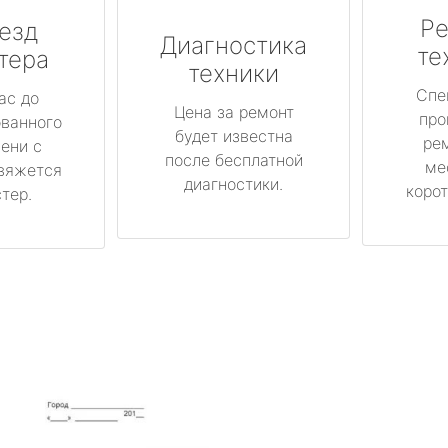
Ре
езд
Диагностика
те
тера
техники
Спе
ас до
Цена за ремонт
про
ованного
будет известна
ре
ени с
после бесплатной
ме
вяжется
диагностики.
корот
тер.