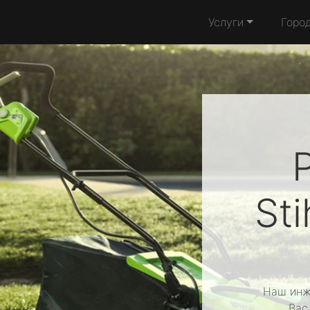
Услуги
Горо
Sti
Наш инж
Вас