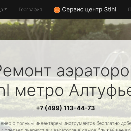
Сервис центр Stihl
да
География
П
Ремонт аэраторо
hl
метро Алтуфь
+7 (499) 113-44-73
енер с полным инвентарем инструментов бесплатно добе
 и сделает диагностику аэраторов в самое ближайшее вр