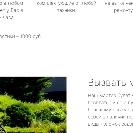
р в любом
комплектующие от любой
на выполнен
ет у Вас в
техники.
ремонту 
и часа.
остики – 1000 руб.
Вызвать 
Наш мастер будет 
бесплатно и не с п
большому опыту за
собой в наличии по
виды поломок садов