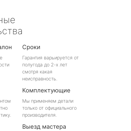
ные
ьства
алон
Сроки
е
Гарантия варьируется от
ости
полугода до 2-х лет
смотря какая
неисправность.
Комплектующие
онтом
Мы применяем детали
тно
только от официального
тику.
производителя.
Выезд мастера