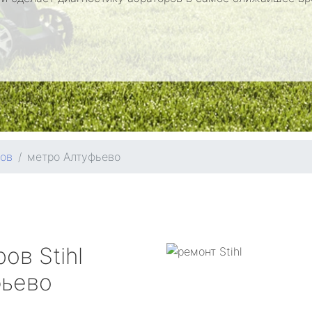
ров
метро Алтуфьево
ров
Stihl
фьево