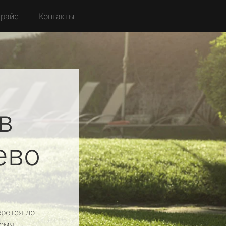
райс
Контакты
в
ево
рется до
емя.