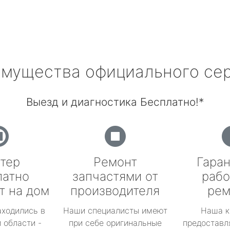
мущества официального се
Выезд и диагностика Бесплатно!*
тер
Ремонт
Гаран
латно
запчастями от
рабо
т на дом
производителя
рем
аходились в
Наши специалисты имеют
Наша к
 области -
при себе оригинальные
предоставл